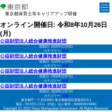
東京都保育士等キャリアアップ研修
オンライン開催日:
令和8年10月26日
(月)
公益財団法人総合健康推進財団
投稿日:
2026年12月9日
カテゴリー:
研修
公益財団法人総合健康推進財団
投稿日:
2026年12月8日
カテゴリー:
研修
公益財団法人総合健康推進財団
投稿日:
2026年12月7日
カテゴリー:
研修
公益財団法人総合健康推進財団
投稿日:
2026年12月7日
カテゴリー:
研修
東京都庁：〒163-8001 東京都新宿区西新宿2-8-1
電話：03-5321-1111（代表）法人番号：8000020130001
Copyright (C) 2022 Tokyo Metropolitan Government. All Rights Reserved.