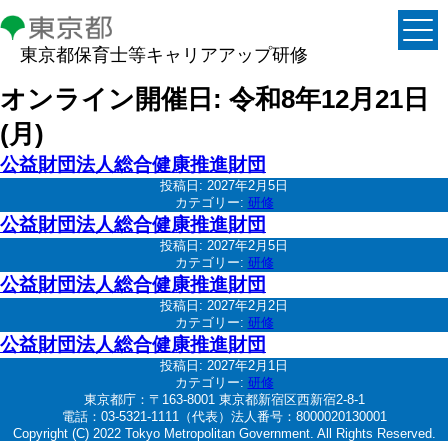
東京都保育士等キャリアアップ研修
オンライン開催日:
令和8年12月21日
(月)
公益財団法人総合健康推進財団
投稿日:
2027年2月5日
カテゴリー:
研修
公益財団法人総合健康推進財団
投稿日:
2027年2月5日
カテゴリー:
研修
公益財団法人総合健康推進財団
投稿日:
2027年2月2日
カテゴリー:
研修
公益財団法人総合健康推進財団
投稿日:
2027年2月1日
カテゴリー:
研修
東京都庁：〒163-8001 東京都新宿区西新宿2-8-1
電話：03-5321-1111（代表）法人番号：8000020130001
Copyright (C) 2022 Tokyo Metropolitan Government. All Rights Reserved.