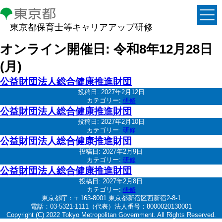
東京都保育士等キャリアアップ研修
オンライン開催日:
令和8年12月28日
(月)
公益財団法人総合健康推進財団
投稿日:
2027年2月12日
カテゴリー:
研修
公益財団法人総合健康推進財団
投稿日:
2027年2月10日
カテゴリー:
研修
公益財団法人総合健康推進財団
投稿日:
2027年2月9日
カテゴリー:
研修
公益財団法人総合健康推進財団
投稿日:
2027年2月8日
カテゴリー:
研修
東京都庁：〒163-8001 東京都新宿区西新宿2-8-1
電話：03-5321-1111（代表）法人番号：8000020130001
Copyright (C) 2022 Tokyo Metropolitan Government. All Rights Reserved.