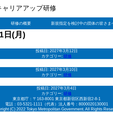
キャリアアップ研修
研修の概要
新規指定を検討中の団体の皆さま
1日(月)
投稿日:
2027年3月12日
カテゴリー:
研修
投稿日:
2027年3月10日
カテゴリー:
研修
投稿日:
2027年3月4日
カテゴリー:
研修
東京都庁：〒163-8001 東京都新宿区西新宿2-8-1
電話：03-5321-1111（代表）法人番号：8000020130001
right (C) 2022 Tokyo Metropolitan Government. All Rights Rese