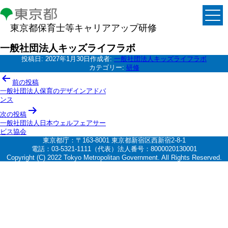
東京都保育士等キャリアアップ研修
一般社団法人キッズライフラボ
投稿日:
2027年1月30日
作成者:
一般社団法人キッズライフラボ
カテゴリー:
研修
投
前の投稿
稿
一般社団法人保育のデザインアドバ
ンス
ナ
次の投稿
ビ
一般社団法人日本ウェルフェアサー
ゲ
ビス協会
東京都庁：〒163-8001 東京都新宿区西新宿2-8-1
ー
電話：03-5321-1111（代表）法人番号：8000020130001
シ
Copyright (C) 2022 Tokyo Metropolitan Government. All Rights Reserved.
ョ
ン