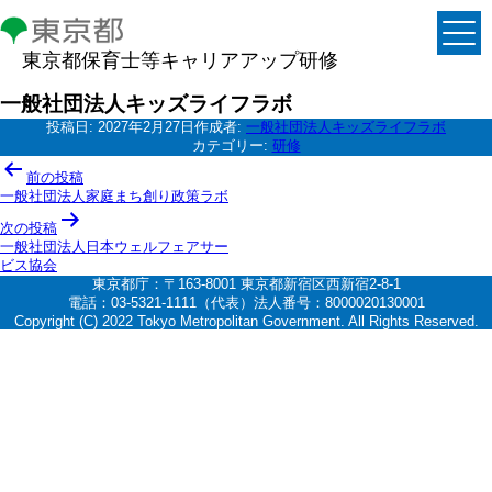
東京都保育士等キャリアアップ研修
一般社団法人キッズライフラボ
投稿日:
2027年2月27日
作成者:
一般社団法人キッズライフラボ
カテゴリー:
研修
投
前の投稿
稿
一般社団法人家庭まち創り政策ラボ
ナ
次の投稿
一般社団法人日本ウェルフェアサー
ビ
ビス協会
ゲ
東京都庁：〒163-8001 東京都新宿区西新宿2-8-1
電話：03-5321-1111（代表）法人番号：8000020130001
ー
Copyright (C) 2022 Tokyo Metropolitan Government. All Rights Reserved.
シ
ョ
ン