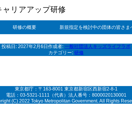
キャリアアップ研修
研修の概要
新規指定を検討中の団体の皆さま
投稿日:
2027年2月6日
作成者:
一般社団法人キッズライフラボ
カテゴリー:
研修
東京都庁：〒163-8001 東京都新宿区西新宿2-8-1
電話：03-5321-1111（代表）法人番号：8000020130001
right (C) 2022 Tokyo Metropolitan Government. All Rights Rese