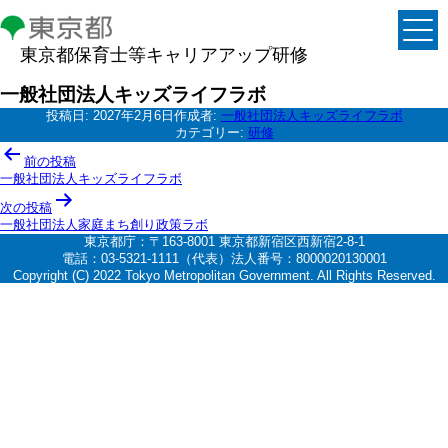
東京都保育士等キャリアアップ研修
一般社団法人キッズライフラボ
投稿日:
2027年2月6日
作成者:
一般社団法人キッズライフラボ
カテゴリー:
研修
投
前の投稿
稿
一般社団法人キッズライフラボ
ナ
次の投稿
一般社団法人家庭まち創り政策ラボ
ビ
東京都庁：〒163-8001 東京都新宿区西新宿2-8-1
ゲ
電話：03-5321-1111（代表）法人番号：8000020130001
Copyright (C) 2022 Tokyo Metropolitan Government. All Rights Reserved.
ー
シ
ョ
ン