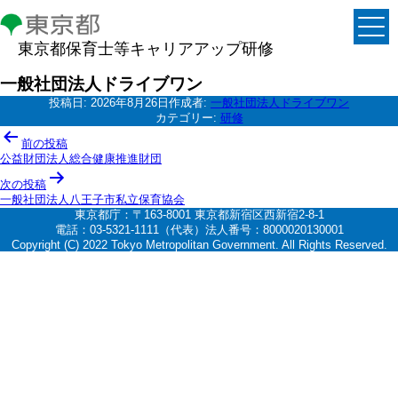
東京都保育士等キャリアアップ研修
一般社団法人ドライブワン
投稿日:
2026年8月26日
作成者:
一般社団法人ドライブワン
カテゴリー:
研修
投
前の投稿
稿
公益財団法人総合健康推進財団
ナ
次の投稿
一般社団法人八王子市私立保育協会
ビ
東京都庁：〒163-8001 東京都新宿区西新宿2-8-1
ゲ
電話：03-5321-1111（代表）法人番号：8000020130001
Copyright (C) 2022 Tokyo Metropolitan Government. All Rights Reserved.
ー
シ
ョ
ン