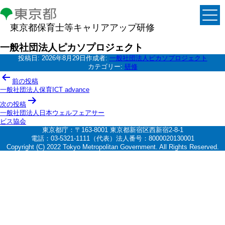
東京都保育士等キャリアアップ研修
一般社団法人ピカソプロジェクト
投稿日:
2026年8月29日
作成者:
一般社団法人ピカソプロジェクト
カテゴリー:
研修
投
前の投稿
稿
一般社団法人保育ICT advance
ナ
次の投稿
一般社団法人日本ウェルフェアサー
ビ
ビス協会
ゲ
東京都庁：〒163-8001 東京都新宿区西新宿2-8-1
電話：03-5321-1111（代表）法人番号：8000020130001
ー
Copyright (C) 2022 Tokyo Metropolitan Government. All Rights Reserved.
シ
ョ
ン