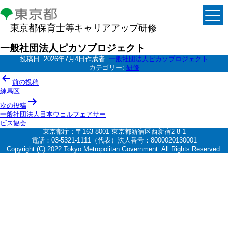
東京都保育士等キャリアアップ研修
一般社団法人ピカソプロジェクト
投稿日:
2026年7月4日
作成者:
一般社団法人ピカソプロジェクト
カテゴリー:
研修
投
前の投稿
稿
練馬区
ナ
次の投稿
一般社団法人日本ウェルフェアサー
ビ
ビス協会
ゲ
東京都庁：〒163-8001 東京都新宿区西新宿2-8-1
電話：03-5321-1111（代表）法人番号：8000020130001
ー
Copyright (C) 2022 Tokyo Metropolitan Government. All Rights Reserved.
シ
ョ
ン