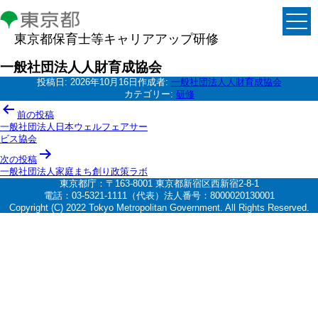
東京都保育士等キャリアアップ研修
一般社団法人人財育成協会
投稿日:
2026年10月16日
作成者:
一般社団法人人財育成協会
カテゴリー:
研修
投
前の投稿
稿
一般社団法人日本ウェルフェアサー
ビス協会
ナ
次の投稿
ビ
一般社団法人家庭まち創り政策ラボ
ゲ
東京都庁：〒163-8001 東京都新宿区西新宿2-8-1
電話：03-5321-1111（代表）法人番号：8000020130001
ー
Copyright (C) 2022 Tokyo Metropolitan Government. All Rights Reserved.
シ
ョ
ン