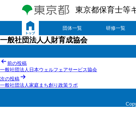
東京都保育士等
トップ
団体一覧
研修一覧
一般社団法人人財育成協会
投
前の投稿
一般社団法人日本ウェルフェアサービス協会
稿
次の投稿
ナ
一般社団法人家庭まち創り政策ラボ
ビ
ゲ
Copy
ー
シ
ョ