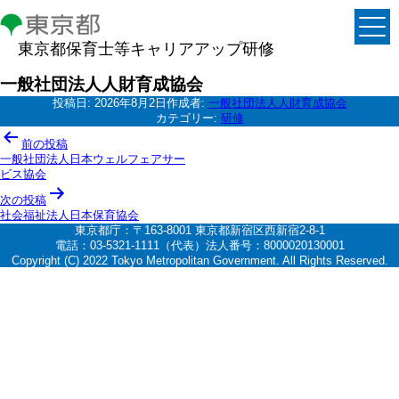
東京都保育士等キャリアアップ研修
一般社団法人人財育成協会
投稿日:
2026年8月2日
作成者:
一般社団法人人財育成協会
カテゴリー:
研修
投
前の投稿
稿
一般社団法人日本ウェルフェアサー
ビス協会
ナ
次の投稿
ビ
社会福祉法人日本保育協会
ゲ
東京都庁：〒163-8001 東京都新宿区西新宿2-8-1
電話：03-5321-1111（代表）法人番号：8000020130001
ー
Copyright (C) 2022 Tokyo Metropolitan Government. All Rights Reserved.
シ
ョ
ン