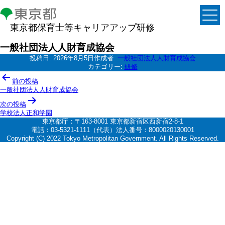
東京都保育士等キャリアアップ研修
一般社団法人人財育成協会
投稿日:
2026年8月5日
作成者:
一般社団法人人財育成協会
カテゴリー:
研修
投
前の投稿
稿
一般社団法人人財育成協会
ナ
次の投稿
学校法人正和学園
ビ
東京都庁：〒163-8001 東京都新宿区西新宿2-8-1
ゲ
電話：03-5321-1111（代表）法人番号：8000020130001
Copyright (C) 2022 Tokyo Metropolitan Government. All Rights Reserved.
ー
シ
ョ
ン