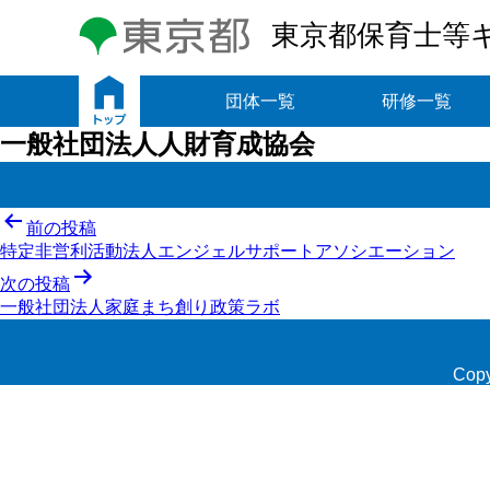
東京都保育士等
トップ
団体一覧
研修一覧
一般社団法人人財育成協会
投
前の投稿
特定非営利活動法人エンジェルサポートアソシエーション
稿
次の投稿
ナ
一般社団法人家庭まち創り政策ラボ
ビ
ゲ
Copy
ー
シ
ョ