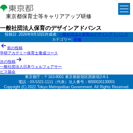
東京都保育士等キャリアアップ研修
一般社団法人保育のデザインアドバンス
投稿日:
2026年9月10日
作成者:
一般社団法人保育のデザインアドバンス
カテゴリー:
研修
投
前の投稿
稿
学研アカデミー保育士養成コース
ナ
次の投稿
一般社団法人日本ウェルフェアサー
ビ
ビス協会
ゲ
東京都庁：〒163-8001 東京都新宿区西新宿2-8-1
電話：03-5321-1111（代表）法人番号：8000020130001
ー
Copyright (C) 2022 Tokyo Metropolitan Government. All Rights Reserved.
シ
ョ
ン