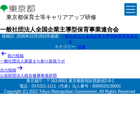
東京都保育士等キャリアアップ研修
一般社団法人全国企業主導型保育事業連合会
投稿日:
2026年12月18日
作成者:
一般社団法人全国企業主導型保育事業連合
会
カテゴリー:
研修
投
前の投稿
稿
一般社団法人家庭まち創り政策ラボ
ナ
次の投稿
公益財団法人総合健康推進財団
ビ
東京都庁：〒163-8001 東京都新宿区西新宿2-8-1
ゲ
電話：03-5321-1111（代表）法人番号：8000020130001
Copyright (C) 2022 Tokyo Metropolitan Government. All Rights Reserved.
ー
シ
ョ
ン