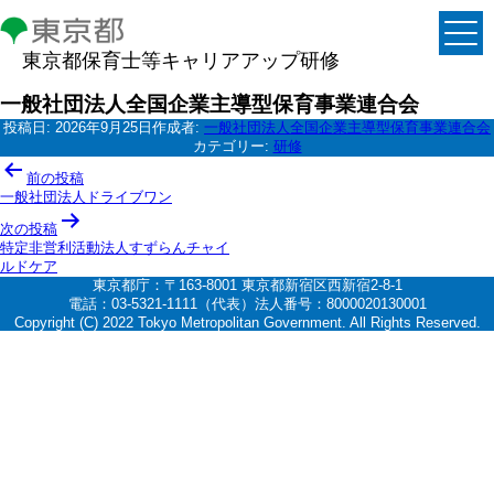
東京都保育士等キャリアアップ研修
一般社団法人全国企業主導型保育事業連合会
投稿日:
2026年9月25日
作成者:
一般社団法人全国企業主導型保育事業連合会
カテゴリー:
研修
投
前の投稿
稿
一般社団法人ドライブワン
ナ
次の投稿
特定非営利活動法人すずらんチャイ
ビ
ルドケア
ゲ
東京都庁：〒163-8001 東京都新宿区西新宿2-8-1
電話：03-5321-1111（代表）法人番号：8000020130001
ー
Copyright (C) 2022 Tokyo Metropolitan Government. All Rights Reserved.
シ
ョ
ン