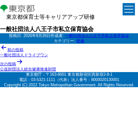
東京都保育士等キャリアアップ研修
一般社団法人八王子市私立保育協会
投稿日:
2026年8月26日
作成者:
一般社団法人八王子市私立保育協会
カテゴリー:
研修
投
前の投稿
稿
一般社団法人ドライブワン
ナ
次の投稿
公益財団法人総合健康推進財団
ビ
東京都庁：〒163-8001 東京都新宿区西新宿2-8-1
ゲ
電話：03-5321-1111（代表）法人番号：8000020130001
Copyright (C) 2022 Tokyo Metropolitan Government. All Rights Reserved.
ー
シ
ョ
ン