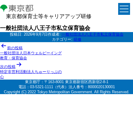
東京都保育士等キャリアアップ研修
一般社団法人八王子市私立保育協会
投稿日:
2026年9月7日
作成者:
一般社団法人八王子市私立保育協会
カテゴリー:
研修
投
前の投稿
稿
一般社団法人日本ウェルビーイング
教育・保育協会
ナ
次の投稿
ビ
特定非営利活動法人ちゅーりっぷの
ゲ
心
東京都庁：〒163-8001 東京都新宿区西新宿2-8-1
ー
電話：03-5321-1111（代表）法人番号：8000020130001
シ
Copyright (C) 2022 Tokyo Metropolitan Government. All Rights Reserved.
ョ
ン