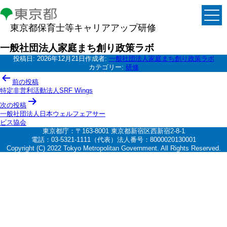
東京都保育士等キャリアアップ研修
一般社団法人家庭まち創り政策ラボ
投稿日:
2026年12月21日
作成者:
一般社団法人家庭まち創り政策ラボ
カテゴリー:
研修
投
前の投稿
稿
特定非営利活動法人SRF Wings
ナ
次の投稿
一般社団法人日本ウェルフェアサー
ビ
ビス協会
ゲ
東京都庁：〒163-8001 東京都新宿区西新宿2-8-1
電話：03-5321-1111（代表）法人番号：8000020130001
ー
Copyright (C) 2022 Tokyo Metropolitan Government. All Rights Reserved.
シ
ョ
ン