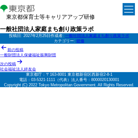
東京都保育士等キャリアアップ研修
一般社団法人家庭まち創り政策ラボ
投稿日:
2027年2月25日
作成者:
一般社団法人家庭まち創り政策ラボ
カテゴリー:
研修
投
前の投稿
稿
一般財団法人保健福祉振興財団
ナ
次の投稿
社会福祉法人絆友会
ビ
東京都庁：〒163-8001 東京都新宿区西新宿2-8-1
ゲ
電話：03-5321-1111（代表）法人番号：8000020130001
Copyright (C) 2022 Tokyo Metropolitan Government. All Rights Reserved.
ー
シ
ョ
ン