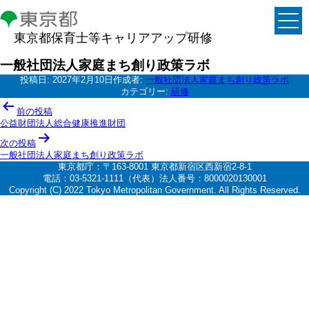
東京都保育士等キャリアアップ研修
一般社団法人家庭まち創り政策ラボ
投稿日:
2027年2月10日
作成者:
一般社団法人家庭まち創り政策ラボ
カテゴリー:
研修
投
前の投稿
稿
公益財団法人総合健康推進財団
ナ
次の投稿
一般社団法人家庭まち創り政策ラボ
ビ
東京都庁：〒163-8001 東京都新宿区西新宿2-8-1
ゲ
電話：03-5321-1111（代表）法人番号：8000020130001
Copyright (C) 2022 Tokyo Metropolitan Government. All Rights Reserved.
ー
シ
ョ
ン