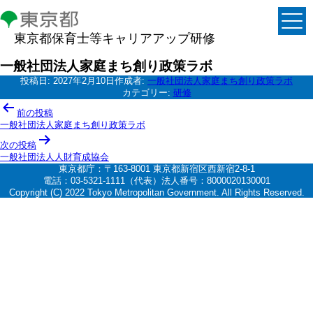
東京都保育士等キャリアアップ研修
一般社団法人家庭まち創り政策ラボ
投稿日:
2027年2月10日
作成者:
一般社団法人家庭まち創り政策ラボ
カテゴリー:
研修
投
前の投稿
稿
一般社団法人家庭まち創り政策ラボ
ナ
次の投稿
一般社団法人人財育成協会
ビ
東京都庁：〒163-8001 東京都新宿区西新宿2-8-1
ゲ
電話：03-5321-1111（代表）法人番号：8000020130001
Copyright (C) 2022 Tokyo Metropolitan Government. All Rights Reserved.
ー
シ
ョ
ン