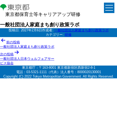
東京都保育士等キャリアアップ研修
一般社団法人家庭まち創り政策ラボ
投稿日:
2027年2月6日
作成者:
一般社団法人家庭まち創り政策ラボ
カテゴリー:
研修
投
前の投稿
稿
一般社団法人家庭まち創り政策ラボ
ナ
次の投稿
一般社団法人日本ウェルフェアサー
ビ
ビス協会
ゲ
東京都庁：〒163-8001 東京都新宿区西新宿2-8-1
電話：03-5321-1111（代表）法人番号：8000020130001
ー
Copyright (C) 2022 Tokyo Metropolitan Government. All Rights Reserved.
シ
ョ
ン