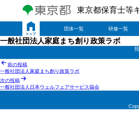
東京都保育士等
トップ
団体一覧
研修一覧
一般社団法人家庭まち創り政策ラボ
投
投
前の投稿
一般社団法人家庭まち創り政策ラボ
稿
次の投稿
ナ
一般社団法人日本ウェルフェアサービス協会
ビ
ゲ
Copy
ー
シ
ョ