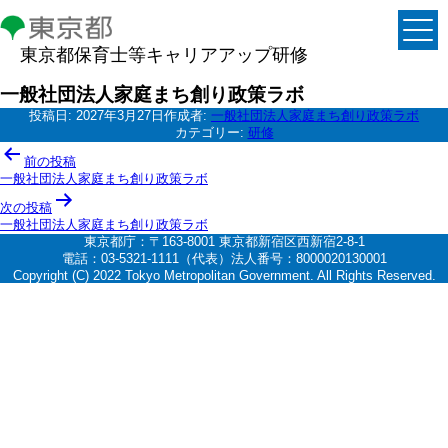
東京都保育士等キャリアアップ研修
一般社団法人家庭まち創り政策ラボ
投稿日:
2027年3月27日
作成者:
一般社団法人家庭まち創り政策ラボ
カテゴリー:
研修
投
前の投稿
稿
一般社団法人家庭まち創り政策ラボ
ナ
次の投稿
一般社団法人家庭まち創り政策ラボ
ビ
東京都庁：〒163-8001 東京都新宿区西新宿2-8-1
ゲ
電話：03-5321-1111（代表）法人番号：8000020130001
Copyright (C) 2022 Tokyo Metropolitan Government. All Rights Reserved.
ー
シ
ョ
ン