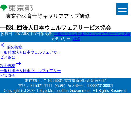
東京都保育士等キャリアアップ研修
一般社団法人日本ウェルフェアサービス協会
投稿日:
2027年3月27日
作成者:
一般社団法人日本ウェルフェアサービス協会
カテゴリー:
研修
投
前の投稿
稿
一般社団法人日本ウェルフェアサー
ビス協会
ナ
次の投稿
ビ
一般社団法人日本ウェルフェアサー
ゲ
ビス協会
東京都庁：〒163-8001 東京都新宿区西新宿2-8-1
ー
電話：03-5321-1111（代表）法人番号：8000020130001
シ
Copyright (C) 2022 Tokyo Metropolitan Government. All Rights Reserved.
ョ
ン