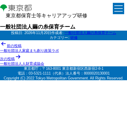
東京都保育士等キャリアアップ研修
一般社団法人繭の糸保育チーム
投稿日:
2026年11月20日
作成者:
一般社団法人繭の糸保育チーム
カテゴリー:
研修
投
前の投稿
稿
一般社団法人家庭まち創り政策ラボ
ナ
次の投稿
一般社団法人人財育成協会
ビ
東京都庁：〒163-8001 東京都新宿区西新宿2-8-1
ゲ
電話：03-5321-1111（代表）法人番号：8000020130001
Copyright (C) 2022 Tokyo Metropolitan Government. All Rights Reserved.
ー
シ
ョ
ン