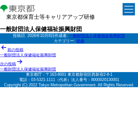
東京都保育士等キャリアアップ研修
一般財団法人保健福祉振興財団
投稿日:
2026年10月8日
作成者:
一般財団法人保健福祉振興財団
カテゴリー:
研修
投
前の投稿
稿
一般財団法人保健福祉振興財団
ナ
次の投稿
一般財団法人保健福祉振興財団
ビ
東京都庁：〒163-8001 東京都新宿区西新宿2-8-1
ゲ
電話：03-5321-1111（代表）法人番号：8000020130001
Copyright (C) 2022 Tokyo Metropolitan Government. All Rights Reserved.
ー
シ
ョ
ン