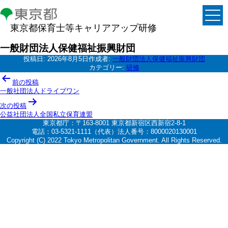
東京都保育士等キャリアアップ研修
一般財団法人保健福祉振興財団
投稿日:
2026年8月5日
作成者:
一般財団法人保健福祉振興財団
カテゴリー:
研修
投
前の投稿
稿
一般社団法人ドライブワン
ナ
次の投稿
公益社団法人全国私立保育連盟
ビ
東京都庁：〒163-8001 東京都新宿区西新宿2-8-1
ゲ
電話：03-5321-1111（代表）法人番号：8000020130001
Copyright (C) 2022 Tokyo Metropolitan Government. All Rights Reserved.
ー
シ
ョ
ン