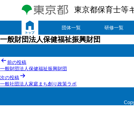
東京都保育士等
トップ
団体一覧
研修一覧
一般財団法人保健福祉振興財団
投
前の投稿
一般財団法人保健福祉振興財団
稿
次の投稿
ナ
一般社団法人家庭まち創り政策ラボ
ビ
ゲ
Copy
ー
シ
ョ