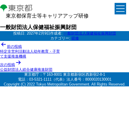
東京都保育士等キャリアアップ研修
一般財団法人保健福祉振興財団
投稿日:
2027年2月9日
作成者:
一般財団法人保健福祉振興財団
カテゴリー:
研修
投
前の投稿
稿
特定非営利活動法人幼年教育・子育
て支援推進機構
ナ
次の投稿
ビ
公益財団法人総合健康推進財団
ゲ
東京都庁：〒163-8001 東京都新宿区西新宿2-8-1
電話：03-5321-1111（代表）法人番号：8000020130001
ー
Copyright (C) 2022 Tokyo Metropolitan Government. All Rights Reserved.
シ
ョ
ン