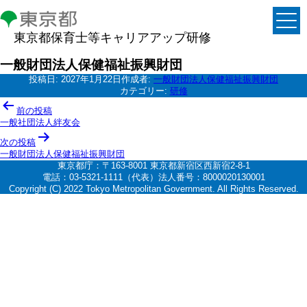
東京都保育士等キャリアアップ研修
一般財団法人保健福祉振興財団
投稿日:
2027年1月22日
作成者:
一般財団法人保健福祉振興財団
カテゴリー:
研修
投
前の投稿
稿
一般社団法人絆友会
ナ
次の投稿
一般財団法人保健福祉振興財団
ビ
東京都庁：〒163-8001 東京都新宿区西新宿2-8-1
ゲ
電話：03-5321-1111（代表）法人番号：8000020130001
Copyright (C) 2022 Tokyo Metropolitan Government. All Rights Reserved.
ー
シ
ョ
ン