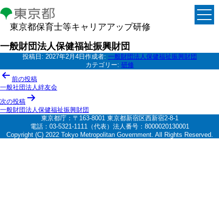
東京都保育士等キャリアアップ研修
一般財団法人保健福祉振興財団
投稿日:
2027年2月4日
作成者:
一般財団法人保健福祉振興財団
カテゴリー:
研修
投
前の投稿
稿
一般社団法人絆友会
ナ
次の投稿
一般財団法人保健福祉振興財団
ビ
東京都庁：〒163-8001 東京都新宿区西新宿2-8-1
ゲ
電話：03-5321-1111（代表）法人番号：8000020130001
Copyright (C) 2022 Tokyo Metropolitan Government. All Rights Reserved.
ー
シ
ョ
ン