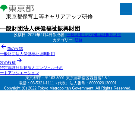
東京都保育士等キャリアアップ研修
一般財団法人保健福祉振興財団
投稿日:
2027年2月4日
作成者:
一般財団法人保健福祉振興財団
カテゴリー:
研修
投
前の投稿
稿
一般財団法人保健福祉振興財団
ナ
次の投稿
特定非営利活動法人エンジェルサポ
ビ
ートアソシエーション
ゲ
東京都庁：〒163-8001 東京都新宿区西新宿2-8-1
電話：03-5321-1111（代表）法人番号：8000020130001
ー
Copyright (C) 2022 Tokyo Metropolitan Government. All Rights Reserved.
シ
ョ
ン