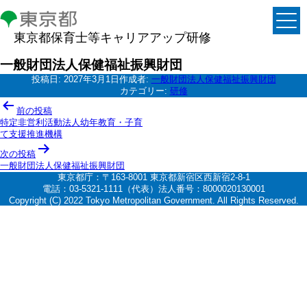
東京都保育士等キャリアアップ研修
一般財団法人保健福祉振興財団
投稿日:
2027年3月1日
作成者:
一般財団法人保健福祉振興財団
カテゴリー:
研修
投
前の投稿
稿
特定非営利活動法人幼年教育・子育
て支援推進機構
ナ
次の投稿
ビ
一般財団法人保健福祉振興財団
ゲ
東京都庁：〒163-8001 東京都新宿区西新宿2-8-1
電話：03-5321-1111（代表）法人番号：8000020130001
ー
Copyright (C) 2022 Tokyo Metropolitan Government. All Rights Reserved.
シ
ョ
ン