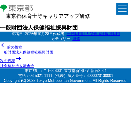
東京都保育士等キャリアアップ研修
一般財団法人保健福祉振興財団
投稿日:
2026年10月28日
作成者:
一般財団法人保健福祉振興財団
カテゴリー:
研修
投
前の投稿
稿
一般財団法人保健福祉振興財団
ナ
次の投稿
社会福祉法人清香会
ビ
東京都庁：〒163-8001 東京都新宿区西新宿2-8-1
ゲ
電話：03-5321-1111（代表）法人番号：8000020130001
Copyright (C) 2022 Tokyo Metropolitan Government. All Rights Reserved.
ー
シ
ョ
ン