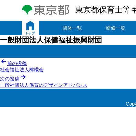
東京都保育士等
トップ
団体一覧
研修一覧
一般財団法人保健福祉振興財団
投
前の投稿
社会福祉法人檸檬会
稿
次の投稿
ナ
一般社団法人保育のデザインアドバンス
ビ
ゲ
Copy
ー
シ
ョ