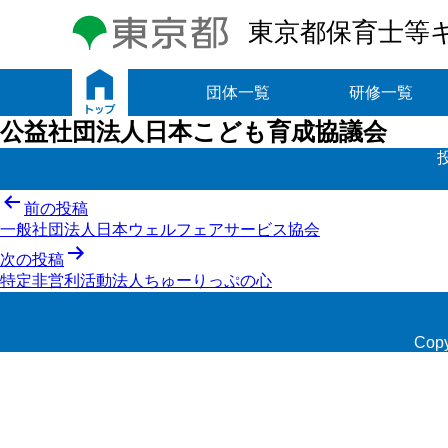
東京都保育士等
トップ
団体一覧
研修一覧
公益社団法人日本こども育成協議会
投
前の投稿
一般社団法人日本ウェルフェアサービス協会
稿
次の投稿
ナ
特定非営利活動法人ちゅーりっぷの心
ビ
ゲ
Copy
ー
シ
ョ