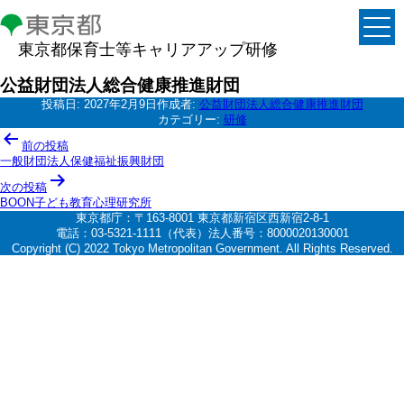
東京都保育士等キャリアアップ研修
公益財団法人総合健康推進財団
投稿日:
2027年2月9日
作成者:
公益財団法人総合健康推進財団
カテゴリー:
研修
投
前の投稿
稿
一般財団法人保健福祉振興財団
ナ
次の投稿
BOON子ども教育心理研究所
ビ
東京都庁：〒163-8001 東京都新宿区西新宿2-8-1
ゲ
電話：03-5321-1111（代表）法人番号：8000020130001
Copyright (C) 2022 Tokyo Metropolitan Government. All Rights Reserved.
ー
シ
ョ
ン