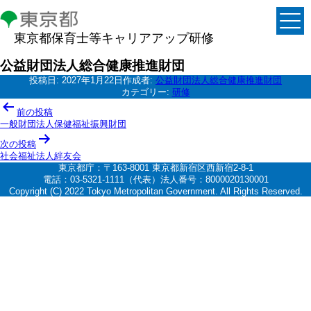
東京都保育士等キャリアアップ研修
公益財団法人総合健康推進財団
投稿日:
2027年1月22日
作成者:
公益財団法人総合健康推進財団
カテゴリー:
研修
投
前の投稿
稿
一般財団法人保健福祉振興財団
ナ
次の投稿
社会福祉法人絆友会
ビ
東京都庁：〒163-8001 東京都新宿区西新宿2-8-1
ゲ
電話：03-5321-1111（代表）法人番号：8000020130001
Copyright (C) 2022 Tokyo Metropolitan Government. All Rights Reserved.
ー
シ
ョ
ン