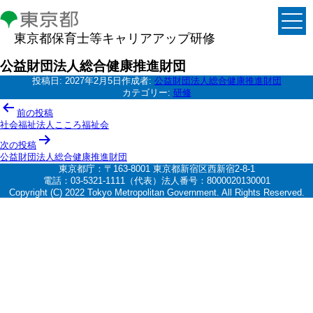
東京都保育士等キャリアアップ研修
公益財団法人総合健康推進財団
投稿日:
2027年2月5日
作成者:
公益財団法人総合健康推進財団
カテゴリー:
研修
投
前の投稿
稿
社会福祉法人こころ福祉会
ナ
次の投稿
公益財団法人総合健康推進財団
ビ
東京都庁：〒163-8001 東京都新宿区西新宿2-8-1
ゲ
電話：03-5321-1111（代表）法人番号：8000020130001
Copyright (C) 2022 Tokyo Metropolitan Government. All Rights Reserved.
ー
シ
ョ
ン