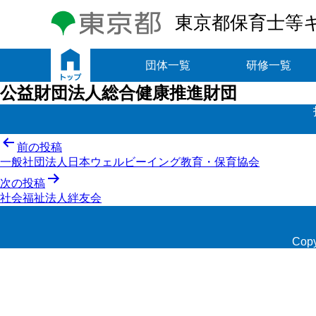
東京都保育士等
トップ
団体一覧
研修一覧
公益財団法人総合健康推進財団
投
前の投稿
一般社団法人日本ウェルビーイング教育・保育協会
稿
次の投稿
ナ
社会福祉法人絆友会
ビ
ゲ
Copy
ー
シ
ョ