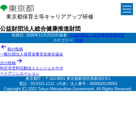
東京都保育士等キャリアアップ研修
公益財団法人総合健康推進財団
投稿日:
2026年11月25日
作成者:
公益財団法人総合健康推進財団
カテゴリー:
研修
投
前の投稿
稿
一般社団法人保育栄養安全衛生協会
ナ
次の投稿
特定非営利活動法人エンジェルサポ
ビ
ートアソシエーション
ゲ
東京都庁：〒163-8001 東京都新宿区西新宿2-8-1
電話：03-5321-1111（代表）法人番号：8000020130001
ー
Copyright (C) 2022 Tokyo Metropolitan Government. All Rights Reserved.
シ
ョ
ン