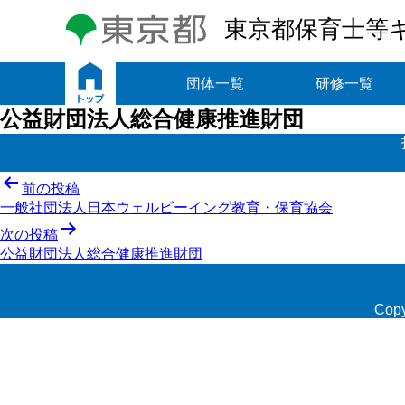
東京都保育士等
トップ
団体一覧
研修一覧
公益財団法人総合健康推進財団
投
前の投稿
一般社団法人日本ウェルビーイング教育・保育協会
稿
次の投稿
ナ
公益財団法人総合健康推進財団
ビ
ゲ
Copy
ー
シ
ョ