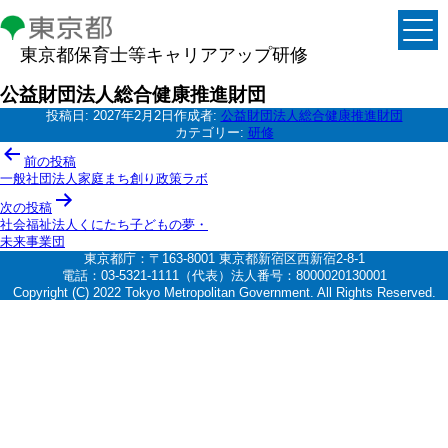
東京都保育士等キャリアアップ研修
公益財団法人総合健康推進財団
投稿日:
2027年2月2日
作成者:
公益財団法人総合健康推進財団
カテゴリー:
研修
投
前の投稿
稿
一般社団法人家庭まち創り政策ラボ
ナ
次の投稿
社会福祉法人くにたち子どもの夢・
ビ
未来事業団
ゲ
東京都庁：〒163-8001 東京都新宿区西新宿2-8-1
電話：03-5321-1111（代表）法人番号：8000020130001
ー
Copyright (C) 2022 Tokyo Metropolitan Government. All Rights Reserved.
シ
ョ
ン