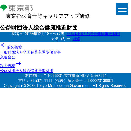
東京都保育士等キャリアアップ研修
公益財団法人総合健康推進財団
投稿日:
2026年12月18日
作成者:
公益財団法人総合健康推進財団
カテゴリー:
研修
投
前の投稿
稿
一般社団法人全国企業主導型保育事
業連合会
ナ
次の投稿
ビ
公益財団法人総合健康推進財団
ゲ
東京都庁：〒163-8001 東京都新宿区西新宿2-8-1
電話：03-5321-1111（代表）法人番号：8000020130001
ー
Copyright (C) 2022 Tokyo Metropolitan Government. All Rights Reserved.
シ
ョ
ン