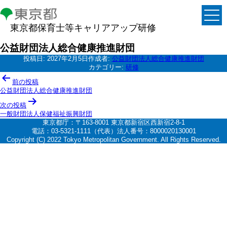
東京都保育士等キャリアアップ研修
公益財団法人総合健康推進財団
投稿日:
2027年2月5日
作成者:
公益財団法人総合健康推進財団
カテゴリー:
研修
投
前の投稿
稿
公益財団法人総合健康推進財団
ナ
次の投稿
一般財団法人保健福祉振興財団
ビ
東京都庁：〒163-8001 東京都新宿区西新宿2-8-1
ゲ
電話：03-5321-1111（代表）法人番号：8000020130001
Copyright (C) 2022 Tokyo Metropolitan Government. All Rights Reserved.
ー
シ
ョ
ン